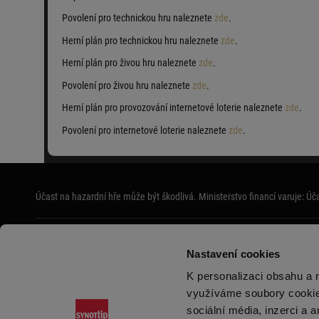
Povolení pro technickou hru naleznete
zde
.
Herní plán pro technickou hru naleznete
zde
.
Herní plán pro živou hru naleznete
zde
.
Povolení pro živou hru naleznete
zde
.
Herní plán pro provozování internetové loterie naleznete
zde
.
Povolení pro internetové loterie naleznete
zde
.
Účast na hazardní hře může být škodlivá. Ministerstvo financí varuje: Ú
SYNOT TIP produkty
Platební metody
Nastavení cookies
Online casino
Platební karta
Fio banka
Kurzové sázky
ePlatby
Česká spořitelna
K personalizaci obsahu a 
Live sázky
Mojeplatba
ČSOB
Online poker
mPeníze
Unicreditbank
využíváme soubory cookie.
Mobilní aplikace
MONETA Money Bank
sociální média, inzerci a 
Casina a herny