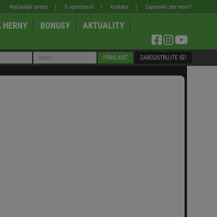
Nejčastější dotazy
O společnosti
Kontakty
Zapomněli jste heslo?
A HERNY
BONUSY
AKTUALITY
PŘIHLÁSIT
ZAREGISTRUJTE SE!